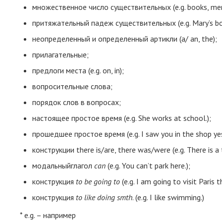
множественное число существительных (e.g. books, men
притяжательный падеж существительных (e.g. Mary’s bo
неопределенный и определенный артикли (a/ an, the);
прилагательные;
предлоги места (e.g. on, in);
вопросительные слова;
порядок слов в вопросах;
настоящее простое время (e.g. She works at school.);
прошедшее простое время (e.g. I saw you in the shop yes
конструкции there is/are, there was/were (e.g. There is a 
модальныйглагол
can
(e.g. You can’t park here.);
конструкция
to be going to
(e.g. I am going to visit Paris th
конструкция
to like doing smth
. (e.g. I like swimming.)
* e.g. – например