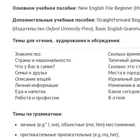
Основное
учебное
пособие
:
New English File Beginner (
Дополнительные
учебные
пособия
:
Straightforward Be
(Издательство
Oxford University Press
), Basic English Gramma
Темы для чтения, аудирования и обсуждения:
Знакомство
Сколько време
Страны и национальности
Типичный ден
Что у Вас в сумке?
Сколько это с
Семья и друзья
Места в город
Описание вещей
Идеальный де
Личная информация
Изменения в ж
Еда и напитки
Какое сегодня
Работа и профессии
В отеле
Темы по грамматике:
личные (e.g.* I, we), объектные (me, him) местоимения;
притяжательные прилагательные (e.g. my, her);