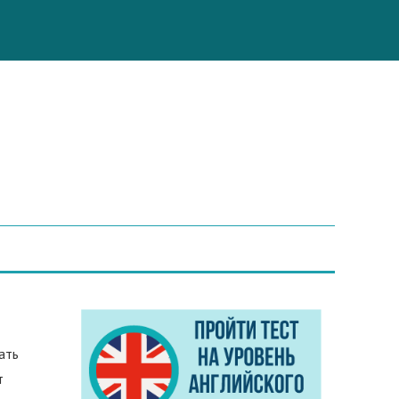
ать
т