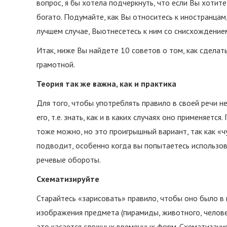
вопрос, я бы хотела подчеркнуть, что если Вы хотите
богато. Подумайте, как Вы относитесь к иностранцам
лучшем случае, Выотнесетесь к ним со снисхождени
Итак, ниже Вы найдете 10 советов о том, как сделат
грамотной.
Теория так же важна, как и практика
Для того, чтобы употреблять правило в своей речи 
его, т.е. знать, как и в каких случаях оно применяется
тоже можно, но это проигрышный вариант, так как «ч
подводит, особенно когда вы попытаетесь использо
речевые обороты.
Схематизируйте
Старайтесь «зарисовать» правило, чтобы оно было в
изображения предмета (пирамиды, животного, человек
это касается сложных временных форм. Схематизация